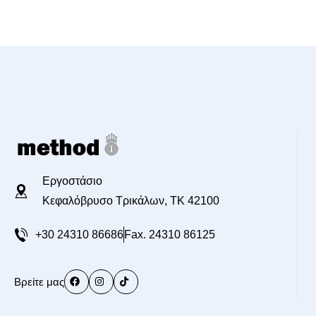
Εργοστάσιο
Κεφαλόβρυσο Τρικάλων, TK 42100
+30 24310 86686
Fax. 24310 86125
Βρείτε μας