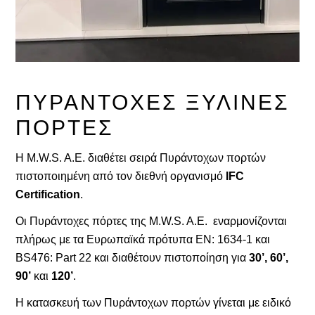
ΠΥΡΆΝΤΟΧΕΣ ΞΎΛΙΝΕΣ
ΠΌΡΤΕΣ
Η M.W.S. A.E. διαθέτει σειρά Πυράντοχων πορτών
πιστοποιημένη από τον διεθνή οργανισμό
IFC
Certification
.
Οι Πυράντοχες πόρτες της M.W.S. A.E. εναρμονίζονται
πλήρως με τα Ευρωπαϊκά πρότυπα ΕΝ: 1634-1 και
BS476: Part 22 και διαθέτουν πιστοποίηση για
30’, 60’,
90’
και
120’
.
Η κατασκευή των Πυράντοχων πορτών γίνεται με ειδικό